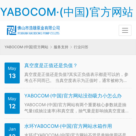
YABOCOM·(中国)官方网站
YABOCOM·(中国)官方网站
服务支持
行业问答
真空度是正值还是负值？
May
真空度是正值还是负值?其实正负值表示都是可以的，参
13
考点不同而已。 当真空度表示为正值时，通常被称为极
限绝对压强，简称极限绝压，它是相对理论的绝对真空
而言的，绝对真空
YABOCOM·(中国)官方网站没劲吸力小怎么办
May
YABOCOM·(中国)官方网站有两个重要核心参数就是抽
12
气量(或抽泣速率)和真空度，抽气量是影响抽真空度速度
快慢的，而真空度是影响抽真空程度的。实际使用中，
可能最容易出现的情况就是真空度低，
水环YABOCOM·(中国)官方网站水箱作用
Jan
水环式YABOCOM·(中国)官方网站不管是单独使用还是