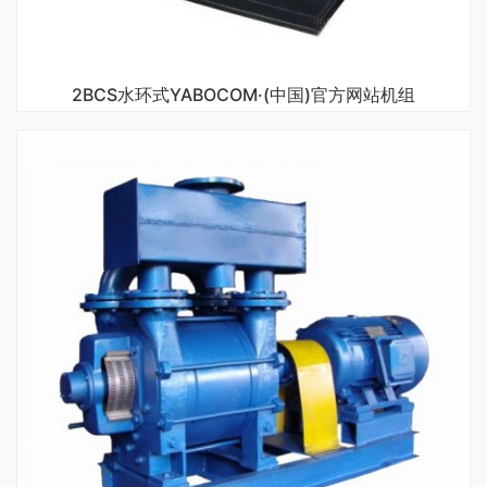
2BCS水环式YABOCOM·(中国)官方网站机组