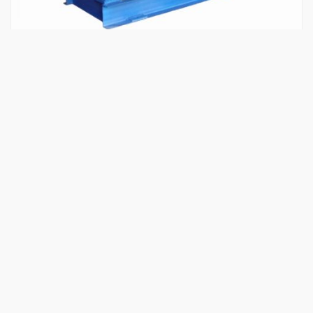
2BE1水环式YABOCOM·(中国)官方网站
关于YABOCOM·(中国)官方网站
YABOCOM·(中国)官方网站 位于广东省佛山市南海区，十余年专注
YABOCOM·(中国)官方网站设备生产制造。YABOCOM·(中国)官方网站
坚持以“优质产品，完美服务”为己任，本公司通过ISO9001质量管理体
系，生产过程严格按照ISO9001质量体系及国家相关行业标准进行生产管
理。严格控制所有生产中的物料选择、加工、制造、检验等流程，确保所
有产品均符合工艺要求和验收标准。力求为广大客户提供质量可靠的真空
设备。
联系YABOCOM·(中国)官方网站
电话：0757-86774200