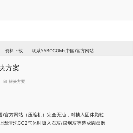
资料下载
联系YABOCOM·(中国)官方网站
决方案
解决方案
中国)官方网站（压缩机）完全无油，对抽入固体颗粒
因清洗CO2气体时吸入石灰/煤烟灰等造成圆盘磨