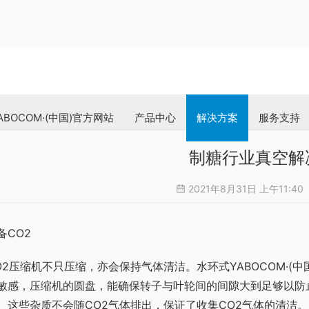
ABOCOM·(中国)官方网站
产品中心
解决方案
服务支持
制糖行业真空解
2021年8月31日 上午11:40
备CO2
O2压缩机不只压缩，亦会保持气体清洁。水环式YABOCOM·(
敏感，压缩机的圆盘，能确保转子与叶轮间的间隙大到足够以防止
。这些杂质不会随CO2气体排出，保证了收集CO2气体的清洁。