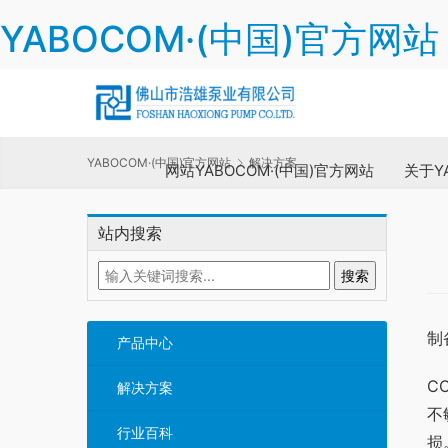
YABOCOM·(中国)官方网站
YABOCOM·(中国)官方网站
解决方案
网站YABOCOM·(中国)官方网站
关于Y
站内搜索
制
产品中心
C
解决方案
不
行业百科
损